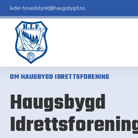
leder-hovedstyret@haugsbygd.no
OM HAUGBYGD IDRETTSFORENING
Haugsbygd
Idrettsforening