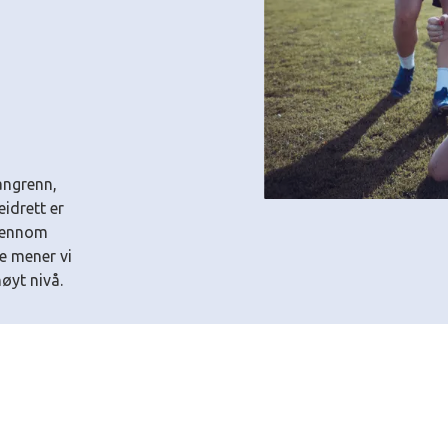
angrenn,
idrett er
gjennom
te mener vi
øyt nivå.